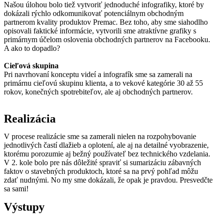
Našou úlohou bolo tiež vytvoriť jednoduché infografiky, ktoré by
dokázali rýchlo odkomunikovať potenciálnym obchodným
partnerom kvality produktov Premac. Bez toho, aby sme siahodlho
opisovali faktické informácie, vytvorili sme atraktívne grafiky s
primárnym účelom oslovenia obchodných partnerov na Facebooku.
A ako to dopadlo?
Cieľová skupina
Pri navrhovaní konceptu videí a infografík sme sa zamerali na
primárnu cieľovú skupinu klienta, a to vekové kategórie 30 až 55
rokov
, konečných spotrebiteľov, ale aj obchodných partnerov.
Realizácia
V procese realizácie sme sa zamerali nielen na rozpohybovanie
jednotlivých častí dlažieb a oplotení, ale aj na detailné vyobrazenie,
ktorému porozumie aj bežný používateľ bez technického vzdelania.
V 2. kole bolo pre nás dôležité spraviť si sumarizáciu zábavných
faktov o stavebných produktoch, ktoré sa na prvý pohľad môžu
zdať nudnými.
No my sme dokázali,
že opak je pravdou. Presvedčte
sa sami!
Výstupy