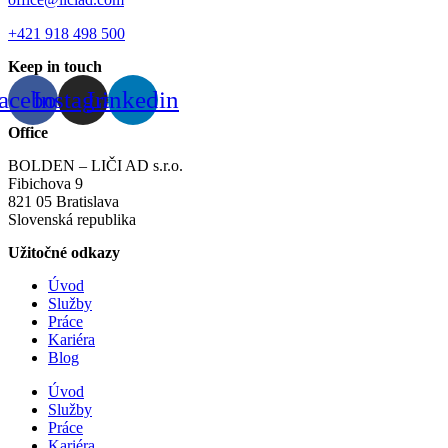
+421 918 498 500
Keep in touch
acebook
Instagram
Linkedin
Office
BOLDEN – LIČI AD s.r.o.
Fibichova 9
821 05 Bratislava
Slovenská republika
Užitočné odkazy
Úvod
Služby
Práce
Kariéra
Blog
Úvod
Služby
Práce
Kariéra