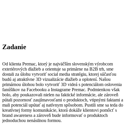
Zadanie
Od klienta Premac, ktorý je najväčším slovenským výrobcom
exteriérových dlažieb a orientuje sa primárne na B2B trh, sme
dostali za úlohu
vytvoriť social media stratégiu, ktorej súčasťou
budú aj atraktívne 3D vizualizácie dlažieb a oplotení. Našou
primárnou úlohou bolo vytvoriť 3D videá s potenciálom oslovenia
fanúšikov na Facebooku a Instagrame Premac. Podmienkou však
bolo, aby poukazovali nielen na faktické informácie, ale zároveň
pútali pozornosť zaujímavosťami o produktoch, vtipnými faktami a
mali potenciál upútať aj natívnym spôsobom. Pustili sme sa teda do
kreatívnej formy komunikácie, ktorá dokáže klientovi pomôcť s
brand awareness a zároveň bude informovať o produktoch
jednoduchou nenásilnou formou.