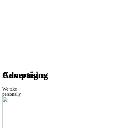
Advertising
Campaigns
We take
personally