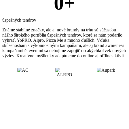
0
+
úspešných tendrov
Známe stabilné značky, ale aj nové brandy na trhu sú súčasťou
nášho širokého portfólia úspešných tendrov, ktoré sa nám podarilo
vyhrať. YoPRO, Alpro, Pizza Me a mnoho ďalších. Vďaka
skúsenostiam s výkonnostnými kampaňami, ale aj brand awareness
kampaňami či eventmi sa nebojíme zapojiť do akýchkoľvek nových
výziev. Kreatívne myšlienky adaptujeme do online aj offline aktivít.