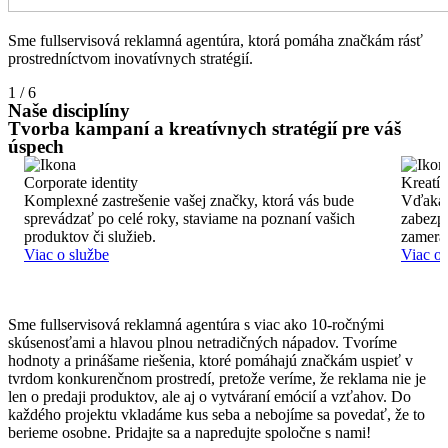
Sme fullservisová reklamná agentúra, ktorá pomáha značkám rásť
prostredníctvom inovatívnych stratégií.
1 / 6
Naše disciplíny
Tvorba kampaní a kreatívnych stratégií pre váš
úspech
Corporate identity
Kreatív
Komplexné zastrešenie vašej značky, ktorá vás bude
Vďaka 
sprevádzať po celé roky, staviame na poznaní vašich
zabezpe
produktov či služieb.
zamera
Viac o službe
Viac o 
Sme fullservisová reklamná agentúra s viac ako 10-ročnými
skúsenosťami a hlavou plnou netradičných nápadov. Tvoríme
hodnoty a prinášame riešenia, ktoré pomáhajú značkám uspieť v
tvrdom konkurenčnom prostredí, pretože veríme, že reklama nie je
len o predaji produktov, ale aj o vytváraní emócií a vzťahov. Do
každého projektu vkladáme kus seba a nebojíme sa povedať, že to
berieme osobne. Pridajte sa a napredujte spoločne s nami!