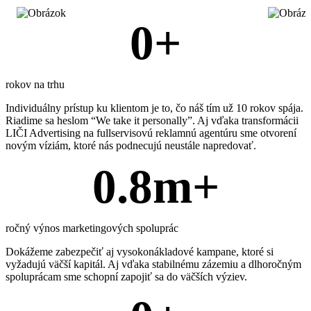
0
+
rokov na trhu
Individuálny prístup ku klientom je to, čo náš tím už 10 rokov spája.
Riadime sa heslom “We take it personally”. Aj vďaka transformácii
LIČI Advertising na fullservisovú reklamnú agentúru sme otvorení
novým víziám, ktoré nás podnecujú neustále napredovať.
0.8
m+
ročný výnos marketingových spoluprác
Dokážeme zabezpečiť aj vysokonákladové kampane, ktoré si
vyžadujú väčší kapitál. Aj vďaka stabilnému zázemiu a dlhoročným
spoluprácam sme schopní zapojiť sa do väčších výziev.