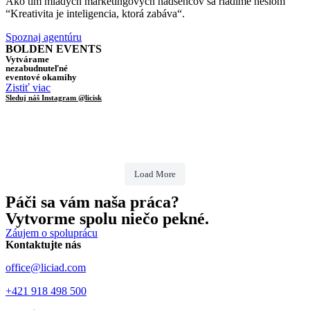
Ako tím mladých marketingových nadšencov sa riadime heslom
“Kreativita je inteligencia, ktorá zabáva“.
Spoznaj agentúru
BOLDEN EVENTS
Vytvárame
nezabudnuteľné
eventové okamihy
Zistiť viac
Sleduj náš Instagram @licisk
Load More
Páči sa vám naša práca?
Vytvorme spolu niečo pekné.
Záujem o spoluprácu
Kontaktujte nás
office@liciad.com
+421 918 498 500