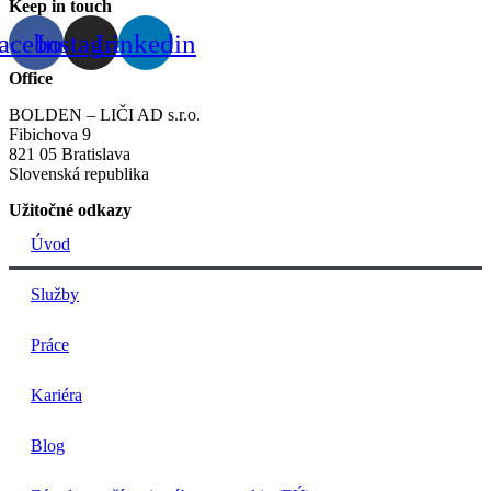
Keep in touch
acebook
Instagram
Linkedin
Office
BOLDEN – LIČI AD s.r.o.
Fibichova 9
821 05 Bratislava
Slovenská republika
Užitočné odkazy
Úvod
Služby
Práce
Kariéra
Blog